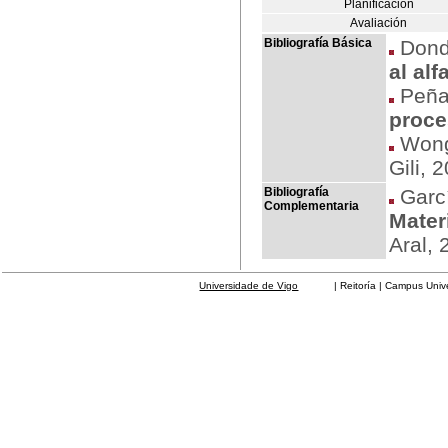
Planificación
Avaliación
Bibliografía Básica
Dondi
al alf
Peña 
proce
Wong
Gili, 
Bibliografía
Garcí
Complementaria
Mater
Aral, 
Universidade de Vigo
| Reitoría | Campus Universit