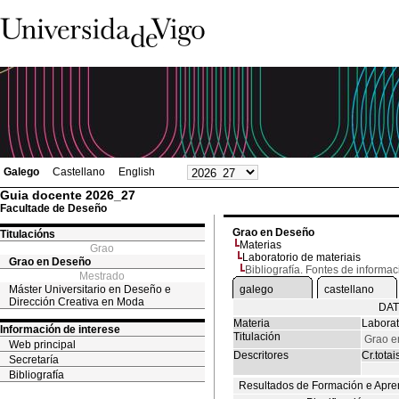
Galego
Castellano
English
Guia docente 2026_27
Facultade de Deseño
Grao en Deseño
Titulacións
Materias
Grao
Laboratorio de materiais
Grao en Deseño
Bibliografía. Fontes de informac
Mestrado
Máster Universitario en Deseño e
galego
castellano
Dirección Creativa en Moda
DAT
Materia
Laborat
Información de interese
Titulación
Grao e
Web principal
Descritores
Cr.totai
Secretaría
Bibliografía
Resultados de Formación e Apre