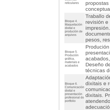
propostas 
reticulares
conceptuai
Traballo d
revisión e
Bloque 4.
Maquetación
impresión.
dixital e
produción de
documento
arquivos
pesos, res
Produción 
presentaci
Bloque 5.
Produción
acabados,
gráfica,
materiais e
Deseño de
acabados
técnicas d
Adaptación
dixitais e
Bloque 6.
Comunicación
comunicac
dixital e
presentación
dixitais. 
profesional do
atendendo 
portfolio
adecuació