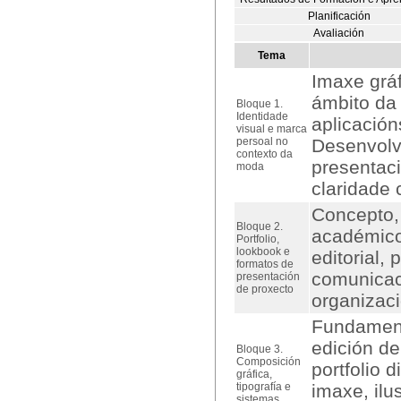
Planificación
Avaliación
Tema
Imaxe gráf
ámbito da 
Bloque 1.
Identidade
aplicación
visual e marca
persoal no
Desenvolve
contexto da
presentaci
moda
claridade 
Concepto, 
Bloque 2.
académico 
Portfolio,
lookbook e
editorial,
formatos de
comunicaci
presentación
de proxecto
organizaci
Fundamento
edición de
Bloque 3.
Composición
portfolio d
gráfica,
tipografía e
imaxe, ilu
sistemas