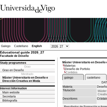
Galego
Castellano
English
Educational guide 2026_27
Facultade de Deseño
Máster Universitario en Deseño 
Study programmes
Materias
Grao
Deseño de Porfolio
Grao en Deseño
Contidos
Mestrado
Máster Universitario en Deseño e
galego
castellano
Dirección Creativa en Moda
DAT
Materia
Deseño 
Interest Information
Titulación
Máster
Main website
Creati
Secretaría
Descritores
Cr.totai
Bibliografía
Resultados de Formación e Apre