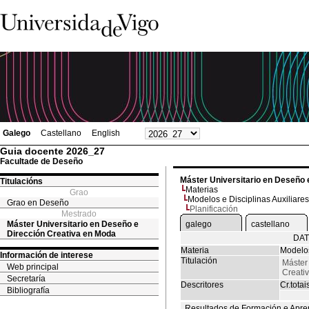
Galego
Castellano
English
Guia docente 2026_27
Facultade de Deseño
Máster Universitario en Deseño 
Titulacións
Materias
Grao
Modelos e Disciplinas Auxiliares
Grao en Deseño
Planificación
Mestrado
Máster Universitario en Deseño e
galego
castellano
Dirección Creativa en Moda
DAT
Materia
Modelos
Información de interese
Titulación
Máster
Web principal
Creati
Secretaría
Descritores
Cr.totai
Bibliografía
Resultados de Formación e Apre