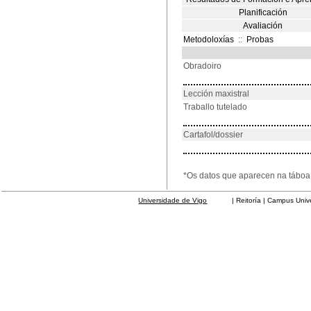
Planificación
Avaliación
Metodoloxías
::
Probas
Obradoiro
Lección maxistral
Traballo tutelado
Cartafol/dossier
*Os datos que aparecen na táboa 
Universidade de Vigo
| Reitoría | Campus Universit