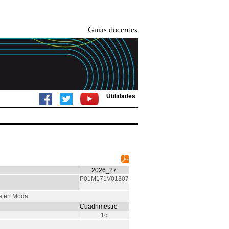
Utilidades
2026_27
P01M171V01307
va en Moda
Cuadrimestre
1c