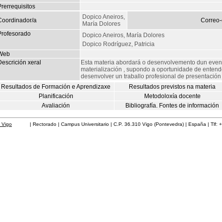
rerrequisitos
Dopico Aneiros,
Coordinador/a
Correo-
María Dolores
Profesorado
Dopico Aneiros, María Dolores
Dopico Rodríguez, Patricia
Web
escrición xeral
Esta materia abordará o desenvolvemento dun even
materialización , supondo a oportunidade de entend
desenvolver un traballo profesional de presentació
Resultados de Formación e Aprendizaxe
Resultados previstos na materia
Planificación
Metodoloxía docente
Avaliación
Bibliografía. Fontes de información
 Vigo
| Rectorado | Campus Universitario | C.P. 36.310 Vigo (Pontevedra) | España | Tlf: 