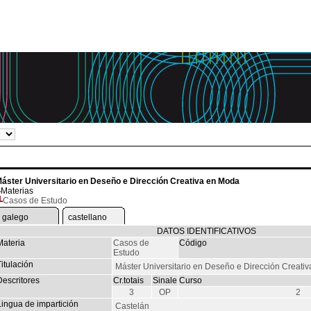
áster Universitario en Deseño e Dirección Creativa en Moda
Materias
Casos de Estudo
galego
castellano
DATOS IDENTIFICATIVOS
Materia
Casos de
Código
Estudo
itulación
Máster Universitario en Deseño e Dirección Creati
Descritores
Cr.totais
Sinale
Curso
3
OP
2
Lingua de impartición
Castelán