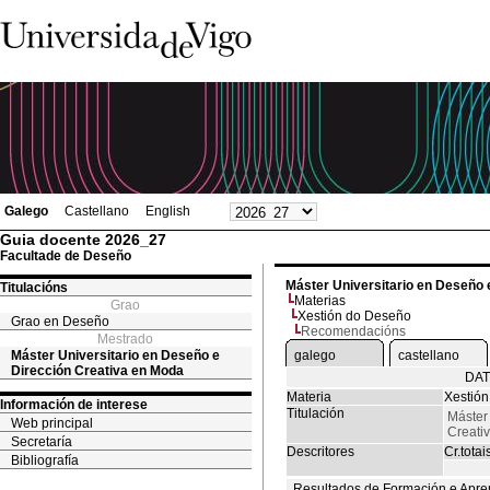
Galego
Castellano
English
Guia docente 2026_27
Facultade de Deseño
Máster Universitario en Deseño 
Titulacións
Materias
Grao
Xestión do Deseño
Grao en Deseño
Recomendacións
Mestrado
Máster Universitario en Deseño e
galego
castellano
Dirección Creativa en Moda
DAT
Materia
Xestió
Información de interese
Titulación
Máster
Web principal
Creati
Secretaría
Descritores
Cr.totai
Bibliografía
Resultados de Formación e Apre