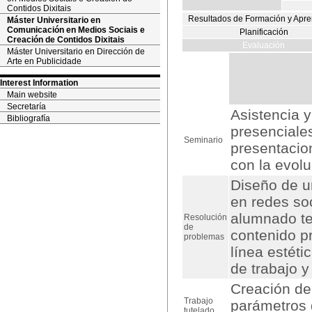
Contidos Dixitais
Resultados de Formación y Apre
Máster Universitario en
Comunicación en Medios Sociais e
Planificación
Creación de Contidos Dixitais
Evaluación
Máster Universitario en Dirección de
Arte en Publicidade
Interest Information
Main website
Secretaría
Asistencia y
Bibliografía
presenciale
Seminario
presentacio
con la evolu
Diseño de un
en redes soc
alumnado te
Resolución
de
contenido p
problemas
línea estéti
de trabajo y
Creación de 
Trabajo
parámetros 
tutelado