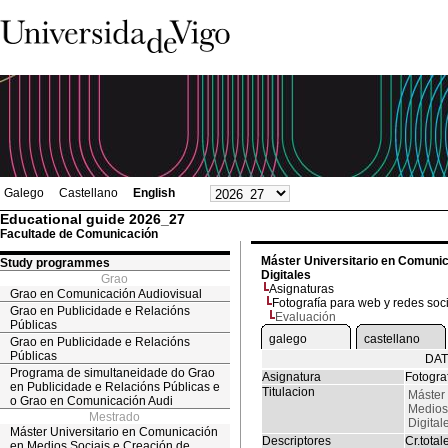
Galego
Castellano
English
Educational guide 2026_27
Facultade de Comunicación
Máster Universitario en Comunic
Study programmes
Digitales
Grao
Asignaturas
Grao en Comunicación Audiovisual
Fotografía para web y redes soc
Grao en Publicidade e Relacións
Evaluación
Públicas
galego
castellano
Grao en Publicidade e Relacións
Públicas
DAT
Programa de simultaneidade do Grao
Asignatura
Fotogra
en Publicidade e Relacións Públicas e
Titulacion
Máster
o Grao en Comunicación Audi
Medios
Mestrado
Digital
Máster Universitario en Comunicación
Descriptores
Cr.total
en Medios Sociais e Creación de