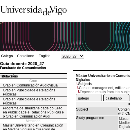
Galego
Castellano
English
Guia docente 2026_27
Facultade de Comunicación
Máster Universitario en Comunic
Titulacións
Digitales
Grao
Subjects
Grao en Comunicación Audiovisual
Content management, edition a
Grao en Publicidade e Relacións
Expected results from this subje
Públicas
galego
castellano
Grao en Publicidade e Relacións
Públicas
Programa de simultaneidade do Grao
Subject
Content
en Publicidade e Relacións Públicas e
with C
o Grao en Comunicación Audi
Study programme
Máster
Mestrado
Medios
Máster Universitario en Comunicación
Digital
en Medios Sociais e Creación de