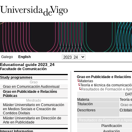
Galego
English
Educational guide 2023_24
Facultade de Comunicación
Grao en Publicidade e Relacións
Study programmes
Materias
Grao
Teoría e técnica da comunicació
Grao en Comunicación Audiovisual
Resultados de Formación e Ap
Grao en Publicidade e Relacións
DAT
Públicas
Materia
Teoría 
Mestrado
Titulación
Máster Universitario en Comunicación
Grao e
en Medios Sociais e Creación de
Descritores
Cr.totai
Contidos Dixitais
Máster Universitario en Dirección de
Resultados de Formación e Apre
Arte en Publicidade
Planificación
Interest Information
Avaliación