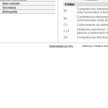
Main website
Código
Secretaría
Competencias interpret
B1
Bibliografía
vista humanístico e té
Competencia interpreta
B2
coñecementos nesta dis
C3
Coñecemento da estrutur
Destrezas expresivas: c
C13
básicas e supervisión d
D4
Competencias directivas
Universidade de Vigo
| Reitoría | Campus Universit