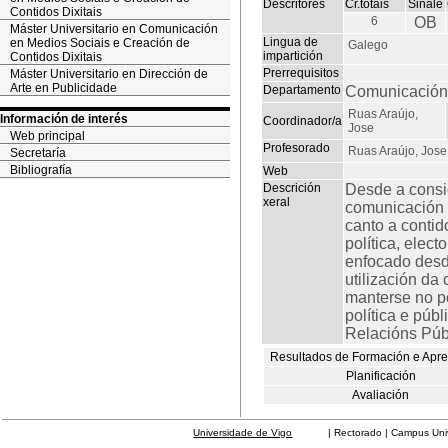
Descritores
Cr.totais
Sinale
Contidos Dixitais
6
OB
Máster Universitario en Comunicación
Lingua de
en Medios Sociais e Creación de
Galego
impartición
Contidos Dixitais
Prerrequisitos
Máster Universitario en Dirección de
Arte en Publicidade
Departamento
Comunicación 
Ruas Araújo,
Información de interés
Coordinador/a
Jose
Web principal
Profesorado
Ruas Araújo, Jose
Secretaría
Bibliografía
Web
Descrición
Desde a consid
xeral
comunicación e
canto a contid
política, elec
enfocado desd
utilización da
manterse no p
política e púb
Relacións Púb
Resultados de Formación e Apr
Planificación
Avaliación
Universidade de Vigo
| Rectorado | Campus Universit