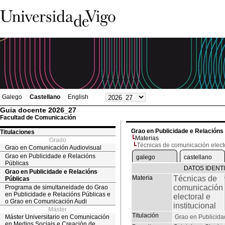
Galego
Castellano
English
Guia docente 2026_27
Facultad de Comunicación
Grao en Publicidade e Relacións
Titulaciones
Materias
Grado
Técnicas de comunicación elector
Grao en Comunicación Audiovisual
Grao en Publicidade e Relacións
galego
castellano
Públicas
DATOS IDENT
Grao en Publicidade e Relacións
Materia
Técnicas de
Públicas
comunicación
Programa de simultaneidade do Grao
en Publicidade e Relacións Públicas e
electoral e
o Grao en Comunicación Audi
institucional
Máster
Titulación
Máster Universitario en Comunicación
Grao en Publicida
en Medios Sociais e Creación de