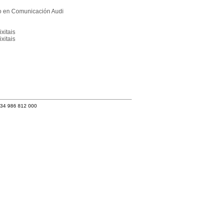
ao en Comunicación Audi
xitais
xitais
+34 986 812 000