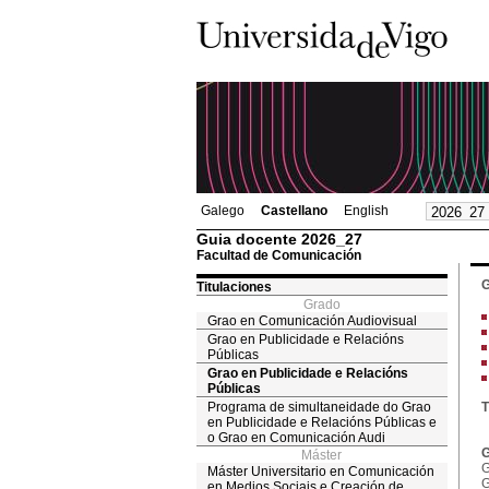
Galego
Castellano
English
Guia docente 2026_27
Facultad de Comunicación
G
Titulaciones
Grado
Grao en Comunicación Audiovisual
Grao en Publicidade e Relacións
Públicas
Grao en Publicidade e Relacións
Públicas
Programa de simultaneidade do Grao
T
en Publicidade e Relacións Públicas e
o Grao en Comunicación Audi
G
Máster
G
Máster Universitario en Comunicación
G
en Medios Sociais e Creación de