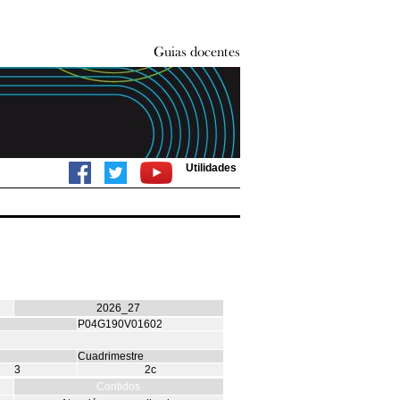
Utilidades
2026_27
P04G190V01602
Cuadrimestre
3
2c
Contidos