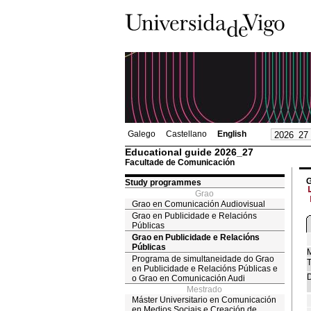
Galego
Castellano
English
Educational guide 2026_27
Facultade de Comunicación
G
Study programmes
Grao
Grao en Comunicación Audiovisual
Grao en Publicidade e Relacións
Públicas
Grao en Publicidade e Relacións
Públicas
M
Programa de simultaneidade do Grao
T
en Publicidade e Relacións Públicas e
D
o Grao en Comunicación Audi
Mestrado
Máster Universitario en Comunicación
en Medios Sociais e Creación de