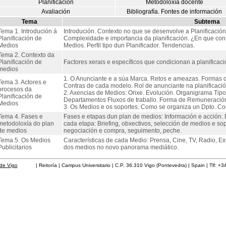
Planificación
Metodoloxía docente
Avaliación
Bibliografía. Fontes de información
Tema
Subtema
Tema 1. Introdución á
Introdución. Contexto no que se desenvolve a Planificación
Planificación de
Complexidade e importancia da planificación. ¿En que cons
Medios
Medios. Perfil tipo dun Planificador. Tendencias.
Tema 2. Contexto da
Planificación de
Factores xerais e específicos que condicionan a planificac
medios
1. O Anunciante e a súa Marca. Retos e ameazas. Formas d
Tema 3. Actores e
Contras de cada modelo. Rol de anunciante na planificació
procesos da
2. Axencias de Medios: Orixe. Evolución. Organigrama Tipo.
Planificación de
Departamentos Fluxos de traballo. Forma de Remuneración
Medios
3. Os Medios e os soportes. Como se organiza un Dpto. Com
Tema 4. Fases e
Fases e etapas dun plan de medios: Información e acción
metodoloxía do plan
cada etapa: Briefing, obxectivos, selección de medios e sop
de medios
negociación e compra, seguimento, peche.
Tema 5. Os Medios
Características de cada Medio: Prensa, Cine, TV, Radio, Ex
Publicitarios
dos medios no novo panorama mediático.
de Vigo
| Reitoría | Campus Universitario | C.P. 36.310 Vigo (Pontevedra) | Spain | Tlf: +3