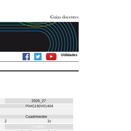
Utilidades
2026_27
P04G190V01404
Cuadrimestre
2
1c
Contidos