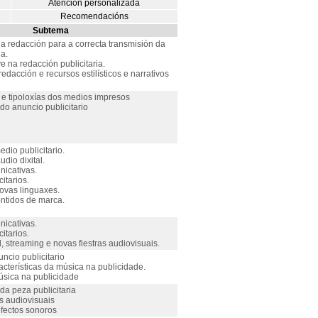
Atención personalizada
Recomendacións
Subtema
da redacción para a correcta transmisión da
a.
e na redacción publicitaria.
redacción e recursos estilísticos e narrativos
s e tipoloxías dos medios impresos
 do anuncio publicitario
edio publicitario.
dio dixital.
nicativas.
itarios.
novas linguaxes.
ontidos de marca.
nicativas.
itarios.
l, streaming e novas fiestras audiovisuais.
ncio publicitario
racterísticas da música na publicidade.
úsica na publicidade
 da peza publicitaria
s audiovisuais
efectos sonoros