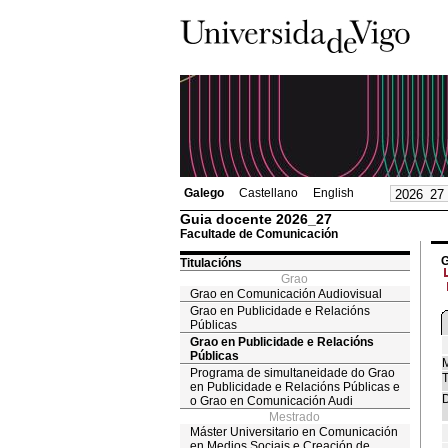
Galego
Castellano
English
Guia docente 2026_27
Facultade de Comunicación
G
Titulacións
Grao
Grao en Comunicación Audiovisual
Grao en Publicidade e Relacións
Públicas
Grao en Publicidade e Relacións
Públicas
M
Programa de simultaneidade do Grao
T
en Publicidade e Relacións Públicas e
D
o Grao en Comunicación Audi
Mestrado
Máster Universitario en Comunicación
en Medios Sociais e Creación de