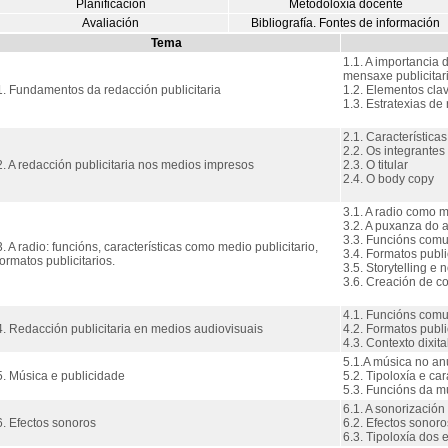
Planificación
Metodoloxía docente
Avaliación
Bibliografía. Fontes de información
Tema
1.1. A importancia 
mensaxe publicitari
1. Fundamentos da redacción publicitaria
1.2. Elementos clav
1.3. Estratexias de 
2.1. Característica
2.2. Os integrantes
2. A redacción publicitaria nos medios impresos
2.3. O titular
2.4. O body copy
3.1. A radio como m
3.2. A puxanza do au
3.3. Funcións comu
3. A radio: funcións, características como medio publicitario,
3.4. Formatos public
formatos publicitarios.
3.5. Storytelling e 
3.6. Creación de c
4.1. Funcións comu
4. Redacción publicitaria en medios audiovisuais
4.2. Formatos public
4.3. Contexto dixita
5.1.A música no anu
5. Música e publicidade
5.2. Tipoloxía e ca
5.3. Funcións da m
6.1. A sonorización
6. Efectos sonoros
6.2. Efectos sonoro
6.3. Tipoloxía dos 