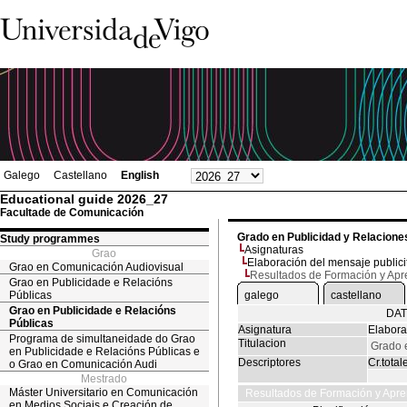
Galego
Castellano
English
Educational guide 2026_27
Facultade de Comunicación
Grado en Publicidad y Relacione
Study programmes
Asignaturas
Grao
Elaboración del mensaje publici
Grao en Comunicación Audiovisual
Resultados de Formación y Apr
Grao en Publicidade e Relacións
Públicas
galego
castellano
Grao en Publicidade e Relacións
DAT
Públicas
Asignatura
Elabora
Programa de simultaneidade do Grao
Titulacion
Grado 
en Publicidade e Relacións Públicas e
Descriptores
Cr.total
o Grao en Comunicación Audi
Mestrado
Máster Universitario en Comunicación
Resultados de Formación y Apre
en Medios Sociais e Creación de