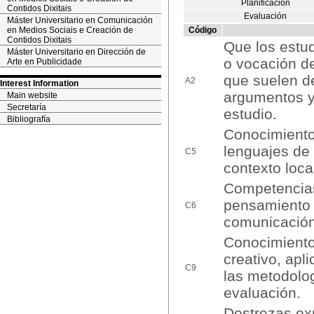
Planificación
Contidos Dixitais
Evaluación
Máster Universitario en Comunicación
en Medios Sociais e Creación de
Código
Contidos Dixitais
Que los estud
Máster Universitario en Dirección de
o vocación d
Arte en Publicidade
que suelen d
A2
Interest Information
argumentos y
Main website
Secretaría
estudio.
Bibliografía
Conocimiento 
lenguajes de 
C5
contexto loca
Competencias
pensamiento 
C6
comunicación
Conocimiento 
creativo, apl
C9
las metodolog
evaluación.
Destrezas exp