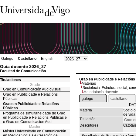
Galego
Castellano
English
Guia docente 2026_27
Facultad de Comunicación
Grao en Publicidade e Relacións
Titulaciones
Materias
Grado
Socioloxía: Estrutura social, co
Grao en Comunicación Audiovisual
Metodoloxía docente
Grao en Publicidade e Relacións
Públicas
galego
castellano
Grao en Publicidade e Relacións
DAT
Públicas
Materia
Sociolo
Programa de simultaneidade do Grao
de vida
en Publicidade e Relacións Públicas e
Titulación
Grao e
o Grao en Comunicación Audi
Descritores
Cr.totai
Máster
Máster Universitario en Comunicación
en Medios Sociais e Creación de
Resultados de Formación e Apre