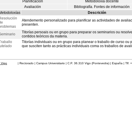
Planificación
Metodoloxía docente
Avaliación
Bibliografía. Fontes de información
Metodoloxías
Descrición
Resolución
Atendemento personalizado para planificar as actividades de avalia
de
presenten.
problemas
Titorías persoais ou en grupo para preparar os seminarios ou resolv
Seminario
contidos teóricos da materia.
Traballo
Titorías individuais ou en grupo para planear o traballo de curso ou 
tutelado
que susciten tanto as prácticas individuais coma os traballos de aval
 Vigo
| Rectorado | Campus Universitario | C.P. 36.310 Vigo (Pontevedra) | España | Tlf: 