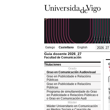
Galego
Castellano
English
Guia docente 2026_27
Facultad de Comunicación
G
Titulaciones
Grado
Grao en Comunicación Audiovisual
Grao en Publicidade e Relacións
Públicas
Grao en Publicidade e Relacións
Públicas
M
Programa de simultaneidade do Grao
T
en Publicidade e Relacións Públicas e
D
o Grao en Comunicación Audi
Máster
Máster Universitario en Comunicación
en Medios Sociais e Creación de