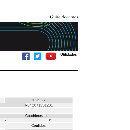
Utilidades
2026_27
P04G071V01201
Cuadrimestre
2
1c
Contidos