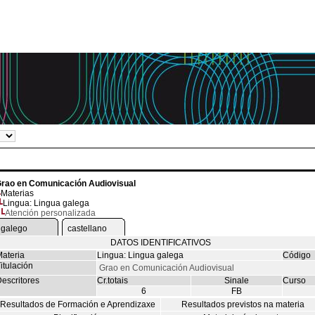
rao en Comunicación Audiovisual
Materias
Lingua: Lingua galega
Atención personalizada
galego
castellano
DATOS IDENTIFICATIVOS
ateria
Lingua: Lingua galega
Código
itulación
Grao en Comunicación Audiovisual
escritores
Cr.totais
Sinale
Curso
6
FB
Resultados de Formación e Aprendizaxe
Resultados previstos na materia