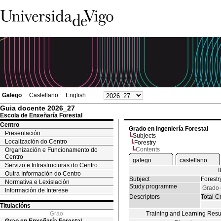
Galego
Castellano
English
Guia docente 2026_27
Escola de Enxeñaría Forestal
Centro
Grado en Ingeniería Forestal
Presentación
Subjects
Localización do Centro
Forestry
Contents
Organización e Funcionamento do
Centro
galego
castellano
Servizo e Infrastructuras do Centro
Outra Información do Centro
Subject
Forestr
Normativa e Lexislación
Study programme
Grado 
Información de Interese
Descriptors
Total Cr
Titulacións
Grao
Training and Learning Resu