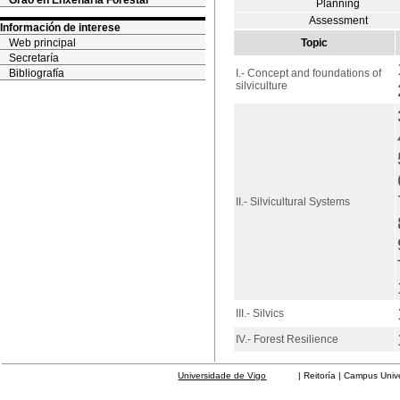
Grao en Enxeñaría Forestal
Planning
Assessment
Información de interese
Web principal
Topic
Secretaría
Bibliografía
I.- Concept and foundations of
silviculture
II.- Silvicultural Systems
III.- Silvics
IV.- Forest Resilience
Universidade de Vigo
| Reitoría | Campus Universit