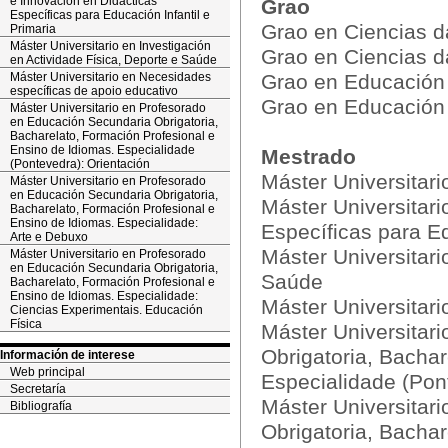
e Innovación en Didácticas
Grao
Específicas para Educación Infantil e
Grao en Ciencias d
Primaria
Máster Universitario en Investigación
Grao en Ciencias d
en Actividade Física, Deporte e Saúde
Máster Universitario en Necesidades
Grao en Educación I
específicas de apoio educativo
Grao en Educación 
Máster Universitario en Profesorado
en Educación Secundaria Obrigatoria,
Bacharelato, Formación Profesional e
Ensino de Idiomas. Especialidade
Mestrado
(Pontevedra): Orientación
Máster Universitari
Máster Universitario en Profesorado
en Educación Secundaria Obrigatoria,
Máster Universitari
Bacharelato, Formación Profesional e
Ensino de Idiomas. Especialidade:
Específicas para Ed
Arte e Debuxo
Máster Universitari
Máster Universitario en Profesorado
en Educación Secundaria Obrigatoria,
Saúde
Bacharelato, Formación Profesional e
Ensino de Idiomas. Especialidade:
Máster Universitar
Ciencias Experimentais. Educación
Física
Máster Universitar
Obrigatoria, Bachar
Información de interese
Web principal
Especialidade (Pon
Secretaría
Máster Universitar
Bibliografía
Obrigatoria, Bachar