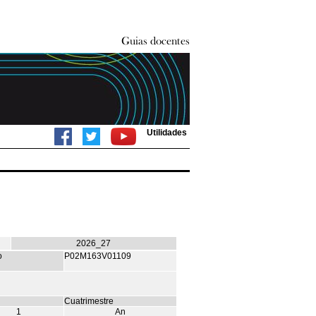
Utilidades
2026_27
o
P02M163V01109
Cuatrimestre
1
An