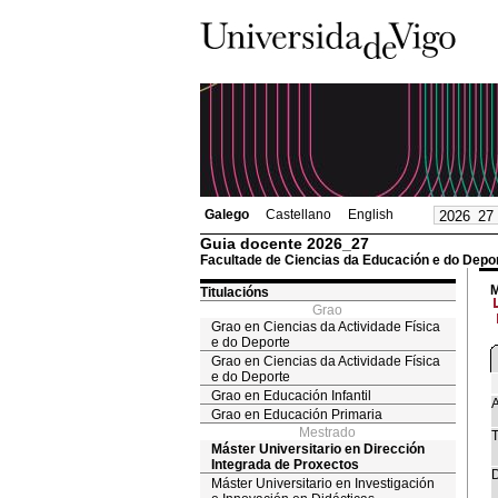
Galego
Castellano
English
Guia docente 2026_27
Facultade de Ciencias da Educación e do Depo
M
Titulacións
Grao
Grao en Ciencias da Actividade Física
e do Deporte
Grao en Ciencias da Actividade Física
e do Deporte
Grao en Educación Infantil
A
Grao en Educación Primaria
Mestrado
T
Máster Universitario en Dirección
Integrada de Proxectos
D
Máster Universitario en Investigación