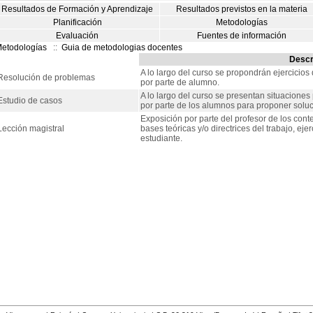
Resultados de Formación y Aprendizaje
Resultados previstos en la materia
Planificación
Metodologías
Evaluación
Fuentes de información
etodologías
::
Guia de metodologias docentes
Descr
A lo largo del curso se propondrán ejercicios
Resolución de problemas
por parte de alumno.
A lo largo del curso se presentan situacione
Estudio de casos
por parte de los alumnos para proponer solu
Exposición por parte del profesor de los cont
Lección magistral
bases teóricas y/o directrices del trabajo, ejer
estudiante.