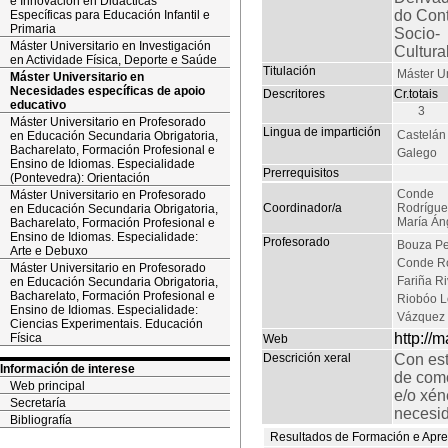
e Innovación en Didácticas
do Con
Específicas para Educación Infantil e
Primaria
Socio-
Máster Universitario en Investigación
Cultura
en Actividade Física, Deporte e Saúde
Titulación
Máster Un
Máster Universitario en
Necesidades específicas de apoio
Descritores
Cr.totais
educativo
3
Máster Universitario en Profesorado
Lingua de impartición
Castelán
en Educación Secundaria Obrigatoria,
Bacharelato, Formación Profesional e
Galego
Ensino de Idiomas. Especialidade
Prerrequisitos
(Pontevedra): Orientación
Conde
Máster Universitario en Profesorado
Coordinador/a
Rodrígue
en Educación Secundaria Obrigatoria,
María Án
Bacharelato, Formación Profesional e
Ensino de Idiomas. Especialidade:
Profesorado
Bouza Pet
Arte e Debuxo
Conde Ro
Máster Universitario en Profesorado
Fariña Ri
en Educación Secundaria Obrigatoria,
Bacharelato, Formación Profesional e
Riobóo L
Ensino de Idiomas. Especialidade:
Vázquez 
Ciencias Experimentais. Educación
http://
Física
Web
Descrición xeral
Con est
Información de interese
de como
Web principal
e/o xén
Secretaría
necesid
Bibliografía
Resultados de Formación e Apr