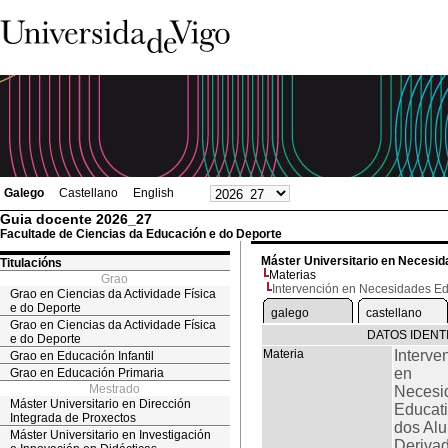
Galego
Castellano
English
Guia docente 2026_27
Facultade de Ciencias da Educación e do Deporte
Máster Universitario en Necesid
Titulacións
Materias
Grao
Intervención en Necesidades Ed
Grao en Ciencias da Actividade Física
e do Deporte
galego
castellano
Grao en Ciencias da Actividade Física
DATOS IDENT
e do Deporte
Materia
Interve
Grao en Educación Infantil
en
Grao en Educación Primaria
Mestrado
Necesi
Máster Universitario en Dirección
Educat
Integrada de Proxectos
dos Al
Máster Universitario en Investigación
Deriva