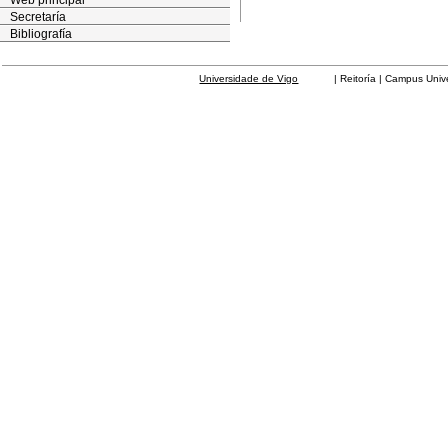
Web principal
Secretaría
Bibliografía
Universidade de Vigo
| Reitoría | Campus Universit