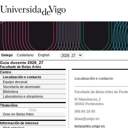
Galego
Castellano
English
Guia docente 2026_27
Facultade de Belas Artes
Centro
Localización e contacto
Localización e contacto
Equipo decanal
Secretaría de alumnado
Biblioteca
Facultade de Belas Artes de Pont
Laboratorios e obradoiros
R/ Maestranza, 2
36002 Pontevedra
Titulacións
Grao
986 80 18 00
Grao en Belas Artes
bbaa@uvigo.es
Información de interese
belasartes.uvigo.es