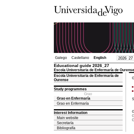
Galego
Castellano
English
Educational guide 2026_27
Escola Universitaria de Enfermaría de Ourens
Escola Universitaria de Enfermaría de
G
Ourense
Study programmes
Grao
Grao en Enfermaría
S
Grao en Enfermaría
G
Interest Information
G
Main website
G
Secretaría
Bibliografía