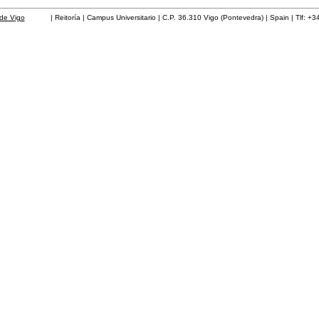
de Vigo
| Reitoría | Campus Universitario | C.P. 36.310 Vigo (Pontevedra) | Spain | Tlf: +3