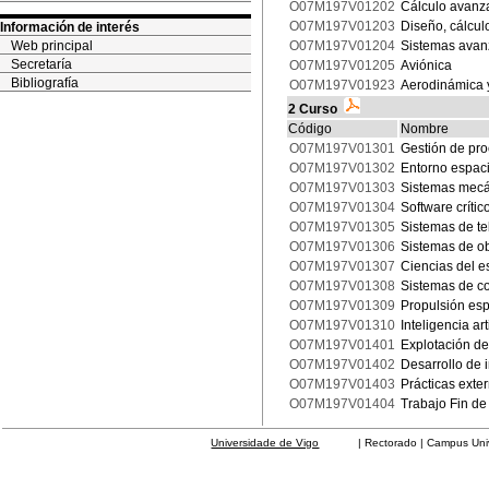
O07M197V01202
Cálculo avanza
O07M197V01203
Diseño, cálcul
Información de interés
Web principal
O07M197V01204
Sistemas avan
Secretaría
O07M197V01205
Aviónica
Bibliografía
O07M197V01923
Aerodinámica y
2 Curso
Código
Nombre
O07M197V01301
Gestión de pr
O07M197V01302
Entorno espaci
O07M197V01303
Sistemas mecán
O07M197V01304
Software críti
O07M197V01305
Sistemas de t
O07M197V01306
Sistemas de o
O07M197V01307
Ciencias del e
O07M197V01308
Sistemas de con
O07M197V01309
Propulsión esp
O07M197V01310
Inteligencia ar
O07M197V01401
Explotación de
O07M197V01402
Desarrollo de 
O07M197V01403
Prácticas exte
O07M197V01404
Trabajo Fin de
Universidade de Vigo
| Rectorado | Campus Universit