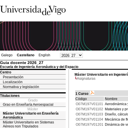
Galego
Castellano
English
Guia docente 2026_27
Escuela de Ingeniería Aeronáutica y del Espacio
Centro
Máster Universitario en Ingenier
Presentación
Asignaturas
Localización
Normativa y legislación
1 Curso
Titulaciones
Código
Nombre
Grado
O07M197V01101
Aerodinámica 
Grao en Enxeñaría Aeroespacial
Máster
O07M197V01102
Materiales y 
Máster Universitario en Enxeñería
O07M197V01103
Diseño, cálcul
Aeronáutica
O07M197V01104
Mecánica de f
Máster Universitario en Sistemas
O07M197V01201
Dinámica de v
Aéreos non Tripulados