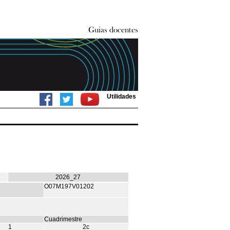
Utilidades
2026_27
O07M197V01202
Cuadrimestre
1
2c