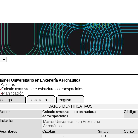
áster Universitario en Enxeñería Aeronáutica
Materias
Cálculo avanzado de estructuras aeroespaciales
Planificación
galego
castellano
english
DATOS IDENTIFICATIVOS
ateria
Cálculo avanzado de estructuras
Código
aeroespaciales
itulación
Máster Universitario en Enxeñería
Aeronáutica
escritores
Cr.totais
Sinale
Curso
6
OB