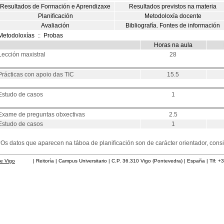
Resultados de Formación e Aprendizaxe
Resultados previstos na materia
Planificación
Metodoloxía docente
Avaliación
Bibliografía. Fontes de información
Metodoloxías
::
Probas
Horas na aula
Lección maxistral
28
Prácticas con apoio das TIC
15.5
Estudo de casos
1
Exame de preguntas obxectivas
2.5
Estudo de casos
1
*Os datos que aparecen na táboa de planificación son de carácter orientador, co
de Vigo
| Reitoría | Campus Universitario | C.P. 36.310 Vigo (Pontevedra) | España | Tlf: +