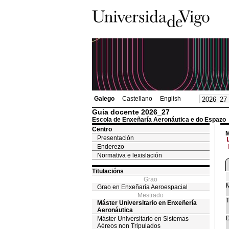
Galego
Castellano
English
Guia docente 2026_27
Escola de Enxeñaría Aeronáutica e do Espazo
Centro
M
Presentación
Enderezo
Normativa e lexislación
Titulacións
Grao
M
Grao en Enxeñaría Aeroespacial
Mestrado
T
Máster Universitario en Enxeñería
Aeronáutica
D
Máster Universitario en Sistemas
Aéreos non Tripulados