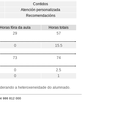
Contidos
Atención personalizada
Recomendacións
Horas fóra da aula
Horas totais
29
57
0
15.5
73
74
0
2.5
0
1
nsiderando a heteroxeneidade do alumnado.
34 986 812 000