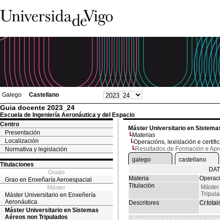
Galego
Castellano
Guia docente 2023_24
Escuela de Ingeniería Aeronáutica y del Espacio
Centro
Máster Universitario en Sistema
Presentación
Materias
Localización
Operacións, lexislación e certifi
Resultados de Formación e Ap
Normativa y legislación
galego
castellano
Titulaciones
DAT
Grado
Materia
Operaci
Grao en Enxeñaría Aeroespacial
Titulación
Máster
Máster
Tripul
Máster Universitario en Enxeñería
Aeronáutica
Descritores
Cr.totai
Máster Universitario en Sistemas
Aéreos non Tripulados
Resultados de Formación e Apre