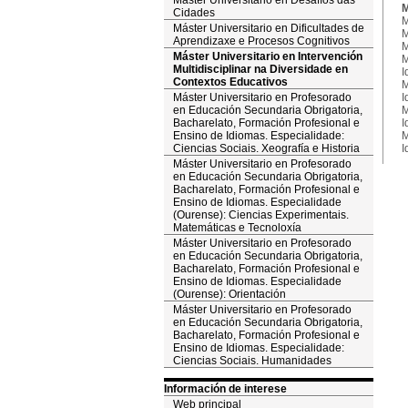
Máster Universitario en Desafíos das
M
Cidades
M
Máster Universitario en Dificultades de
M
Aprendizaxe e Procesos Cognitivos
M
Máster Universitario en Intervención
M
Multidisciplinar na Diversidade en
I
Contextos Educativos
M
Máster Universitario en Profesorado
I
en Educación Secundaria Obrigatoria,
M
Bacharelato, Formación Profesional e
I
Ensino de Idiomas. Especialidade:
M
Ciencias Sociais. Xeografía e Historia
I
Máster Universitario en Profesorado
en Educación Secundaria Obrigatoria,
Bacharelato, Formación Profesional e
Ensino de Idiomas. Especialidade
(Ourense): Ciencias Experimentais.
Matemáticas e Tecnoloxía
Máster Universitario en Profesorado
en Educación Secundaria Obrigatoria,
Bacharelato, Formación Profesional e
Ensino de Idiomas. Especialidade
(Ourense): Orientación
Máster Universitario en Profesorado
en Educación Secundaria Obrigatoria,
Bacharelato, Formación Profesional e
Ensino de Idiomas. Especialidade:
Ciencias Sociais. Humanidades
Información de interese
Web principal