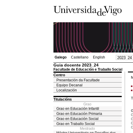
Galego
Castellano
English
Guia docente 2023_24
Facultade de Educación e Traballo Social
Centro
M
Presentación da Facultade
Equipo Decanal
Localización
T
Titulacións
Grao
Grao en Educación Infantil
G
Grao en Educación Primaria
G
Grao en Educación Social
G
G
Grao en Traballo Social
G
Mestrado