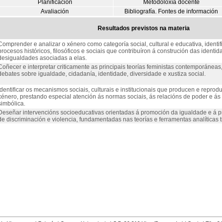
Planificación
Metodoloxía docente
Avaliación
Bibliografía. Fontes de información
Resultados previstos na materia
Comprender e analizar o xénero como categoría social, cultural e educativa, identif
procesos históricos, filosóficos e sociais que contribuíron á construción das identi
desigualdades asociadas a elas.
Coñecer e interpretar criticamente as principais teorías feministas contemporánea
debates sobre igualdade, cidadanía, identidade, diversidade e xustiza social.
Identificar os mecanismos sociais, culturais e institucionais que producen e repr
xénero, prestando especial atención ás normas sociais, ás relacións de poder e ás
simbólica.
Deseñar intervencións socioeducativas orientadas á promoción da igualdade e á p
de discriminación e violencia, fundamentadas nas teorías e ferramentas analíticas 