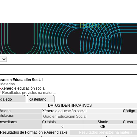
rao en Educación Social
Materias
Xénero e educación social
Resultados previstos na materia
galego
castellano
DATOS IDENTIFICATIVOS
ateria
Xénero e educación social
Código
itulación
Grao en Educación Social
escritores
Cr.totais
Sinale
Curso
6
OB
Resultados de Formación e Aprendizaxe
Resultados previstos na materia