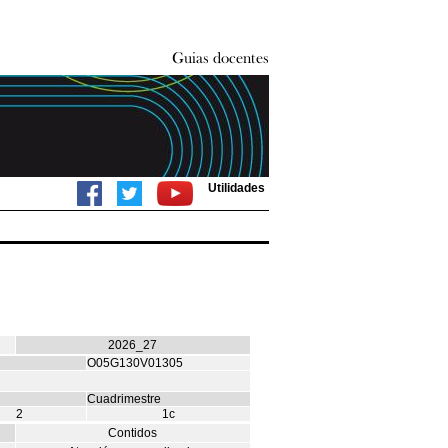
Utilidades
2026_27
O05G130V01305
Cuadrimestre
2
1c
Contidos