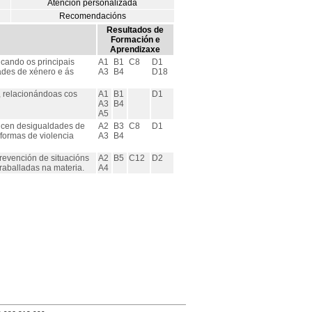
Atención personalizada
Recomendacións
Resultados de
Formación e
Aprendizaxe
icando os principais
A1
B1
C8
D1
dades de xénero e ás
A3
B4
D18
s, relacionándoas cos
A1
B1
D1
A3
B4
A5
oducen desigualdades de
A2
B3
C8
D1
 formas de violencia
A3
B4
revención de situacións
A2
B5
C12
D2
traballadas na materia.
A4