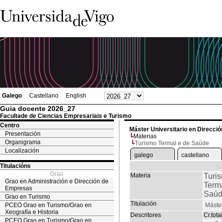
Galego
Castellano
English
Guia docente 2026_27
Facultade de Ciencias Empresariais e Turismo
Centro
Máster Universitario en Direcció
Presentación
Materias
Organigrama
Turismo Termal e de Saúde
Localización
galego
castellano
Titulacións
Grao
Materia
Turi
Grao en Administración e Dirección de
Term
Empresas
Saú
Grao en Turismo
Titulación
PCEO Grao en Turismo/Grao en
Máster
Xeografía e Historia
Descritores
Cr.tota
PCEO Grao en Turismo/Grao en