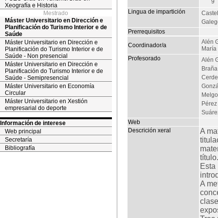
9
Xeografía e Historia
Lingua de impartición
Mestrado
Caste
Máster Universitario en Dirección e
Galeg
Planificación do Turismo Interior e de
Prerrequisitos
Saúde
Alén 
Máster Universitario en Dirección e
Coordinador/a
María 
Planificación do Turismo Interior e de
Saúde - Non presencial
Profesorado
Alén G
Máster Universitario en Dirección e
Braña
Planificación do Turismo Interior e de
Cerdei
Saúde - Semipresencial
Máster Universitario en Economía
Gonzá
Circular
Melgos
Máster Universitario en Xestión
Pérez
empresarial do deporte
Suáre
Web
Información de interese
Descrición xeral
A ma
Web principal
titu
Secretaría
Bibliografía
mater
título
Esta 
intro
A met
conce
clase
expos