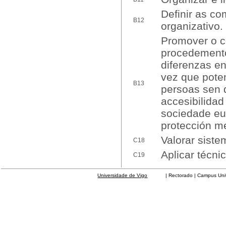
Definir as co
B12
organizativo.
Promover o c
procedemento
diferenzas en
vez que pote
B13
persoas sen d
accesibilidad
sociedade eur
protección m
Valorar siste
C18
Aplicar técni
C19
Universidade de Vigo
| Rectorado | Campus Universit