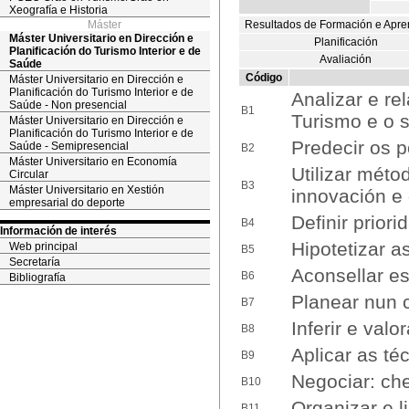
Xeografía e Historia
Máster
Resultados de Formación e Apre
Máster Universitario en Dirección e
Planificación
Planificación do Turismo Interior e de
Avaliación
Saúde
Código
Máster Universitario en Dirección e
Planificación do Turismo Interior e de
Analizar e re
Saúde - Non presencial
B1
Turismo e o s
Máster Universitario en Dirección e
Planificación do Turismo Interior e de
Predecir os po
Saúde - Semipresencial
B2
Máster Universitario en Economía
Utilizar mét
Circular
B3
Máster Universitario en Xestión
innovación e
empresarial do deporte
Definir prior
B4
Información de interés
Hipotetizar a
Web principal
B5
Secretaría
Aconsellar es
B6
Bibliografía
Planear nun c
B7
Inferir e valo
B8
Aplicar as té
B9
Negociar: ch
B10
Organizar e l
B11