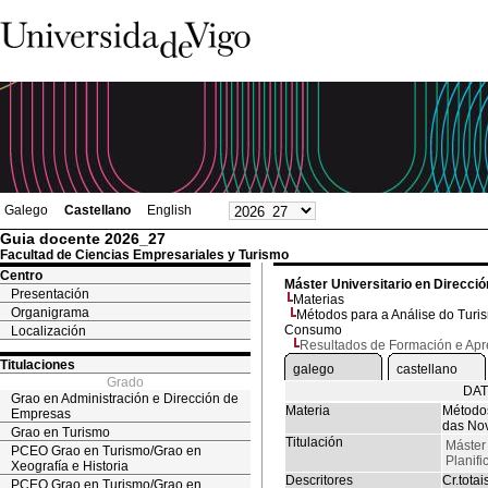
Galego
Castellano
English
Guia docente 2026_27
Facultad de Ciencias Empresariales y Turismo
Centro
Máster Universitario en Direcció
Presentación
Materias
Organigrama
Métodos para a Análise do Turi
Consumo
Localización
Resultados de Formación e Ap
Titulaciones
galego
castellano
Grado
DAT
Grao en Administración e Dirección de
Materia
Métodos
Empresas
das No
Grao en Turismo
Titulación
Máster 
PCEO Grao en Turismo/Grao en
Planifi
Xeografía e Historia
Descritores
Cr.totai
PCEO Grao en Turismo/Grao en