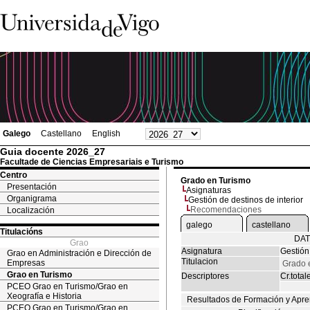
Galego
Castellano
English
Guia docente 2026_27
Facultade de Ciencias Empresariais e Turismo
Centro
Grado en Turismo
Presentación
Asignaturas
Organigrama
Gestión de destinos de interior
Recomendaciones
Localización
galego
castellano
Titulacións
DAT
Grao
Asignatura
Gestión 
Grao en Administración e Dirección de
Titulacion
Empresas
Grado 
Grao en Turismo
Descriptores
Cr.total
PCEO Grao en Turismo/Grao en
Xeografía e Historia
Resultados de Formación y Apre
PCEO Grao en Turismo/Grao en