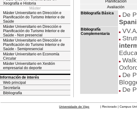
Planificación
Xeografía e Historia
Avaliación
Máster
Máster Universitario en Dirección e
Bibliografía Básica
De Pr
Planificación do Turismo Interior e de
Spani
Saúde
Máster Universitario en Dirección e
Bibliografía
VV.A
Planificación do Turismo Interior e de
Complementaria
Saúde - Non presencial
Strutt
Máster Universitario en Dirección e
inter
Planificación do Turismo Interior e de
Saúde - Semipresencial
Educa
Máster Universitario en Economía
Circular
Walk
Máster Universitario en Xestión
Oxford
empresarial do deporte
De Pr
Información de interés
Blogg
Web principal
Secretaría
De Pr
Bibliografía
Universidade de Vigo
| Rectorado | Campus Universit