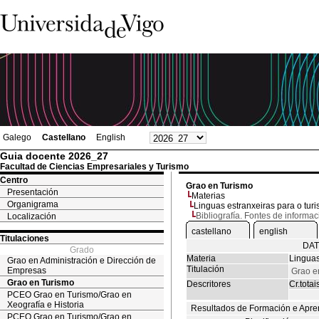
Galego
Castellano
English
Guia docente 2026_27
Facultad de Ciencias Empresariales y Turismo
Centro
Grao en Turismo
Presentación
Materias
Organigrama
Linguas estranxeiras para o turi
Bibliografía. Fontes de informac
Localización
castellano
english
Titulaciones
DAT
Grado
Materia
Linguas
Grao en Administración e Dirección de
Titulación
Empresas
Grao e
Grao en Turismo
Descritores
Cr.totai
PCEO Grao en Turismo/Grao en
Xeografía e Historia
Resultados de Formación e Apre
PCEO Grao en Turismo/Grao en