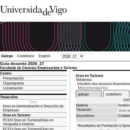
Galego
Castellano
English
Guia docente 2026_27
Facultade de Ciencias Empresariais e Turismo
Centro
Grao en Turismo
Presentación
Materias
Organigrama
Xestión dos recursos financeiro
Recomendacións
Localización
galego
castellano
Titulacións
DAT
Grao
Materia
Xestión
Grao en Administración e Dirección de
Titulación
Empresas
Grao e
Grao en Turismo
Descritores
Cr.totai
PCEO Grao en Turismo/Grao en
Xeografía e Historia
Resultados de Formación e Apre
PCEO Grao en Turismo/Grao en