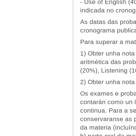
- Use of English (
indicada no crono
As datas das proba
cronograma public
Para superar a mat
1) Obter unha not
aritmética das prob
(20%), Listening (
2) Obter unha nota
Os exames e probas
contarán como un 0
continua. Para a s
conservaranse as p
da materia (incluínd
b) parte oral da ma