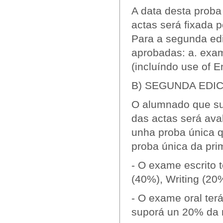
A data desta proba
actas será fixada 
Para a segunda edi
aprobadas: a. exam
(incluíndo use of En
B) SEGUNDA EDICI
O alumnado que su
das actas será ava
unha proba única q
proba única da prim
- O exame escrito 
(40%), Writing (20
- O exame oral ter
suporá un 20% da n