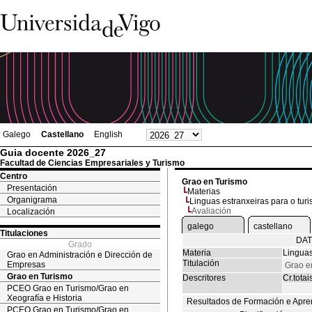
Galego
Castellano
English
Guia docente 2026_27
Facultad de Ciencias Empresariales y Turismo
Centro
Grao en Turismo
Presentación
Materias
Organigrama
Linguas estranxeiras para o turi
Avaliación
Localización
galego
castellano
Titulaciones
DAT
Grado
Materia
Linguas
Grao en Administración e Dirección de
Titulación
Empresas
Grao e
Grao en Turismo
Descritores
Cr.totai
PCEO Grao en Turismo/Grao en
Xeografía e Historia
Resultados de Formación e Apre
PCEO Grao en Turismo/Grao en