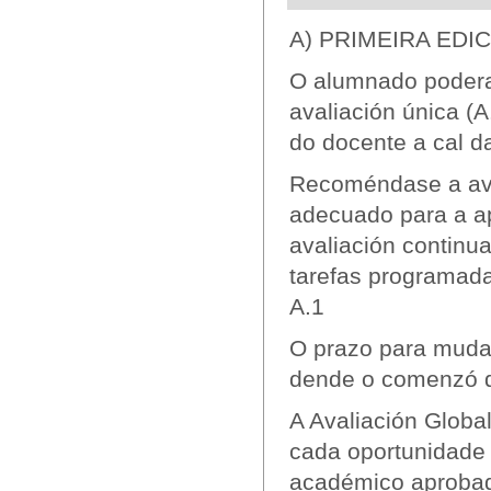
A) PRIMEIRA EDI
O alumnado poderas
avaliación única (
do docente a cal d
Recoméndase a ava
adecuado para a ap
avaliación continu
tarefas programada
A.1
O prazo para mudar
dende o comenzó d
A Avaliación Globa
cada oportunidade 
académico aprobado