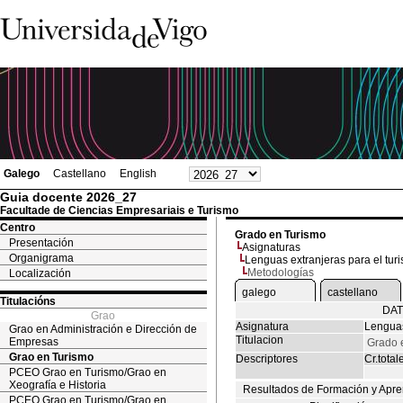
Galego
Castellano
English
Guia docente 2026_27
Facultade de Ciencias Empresariais e Turismo
Centro
Grado en Turismo
Presentación
Asignaturas
Organigrama
Lenguas extranjeras para el turi
Metodologías
Localización
galego
castellano
Titulacións
DAT
Grao
Asignatura
Lenguas 
Grao en Administración e Dirección de
Titulacion
Empresas
Grado 
Grao en Turismo
Descriptores
Cr.total
PCEO Grao en Turismo/Grao en
Xeografía e Historia
Resultados de Formación y Apre
PCEO Grao en Turismo/Grao en