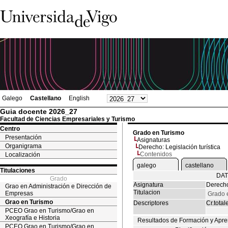
Galego
Castellano
English
Guia docente 2026_27
Facultad de Ciencias Empresariales y Turismo
Centro
Grado en Turismo
Presentación
Asignaturas
Organigrama
Derecho: Legislación turística
Contenidos
Localización
galego
castellano
Titulaciones
DAT
Grado
Asignatura
Derecho:
Grao en Administración e Dirección de
Titulacion
Empresas
Grado 
Grao en Turismo
Descriptores
Cr.total
PCEO Grao en Turismo/Grao en
Xeografía e Historia
Resultados de Formación y Apre
PCEO Grao en Turismo/Grao en