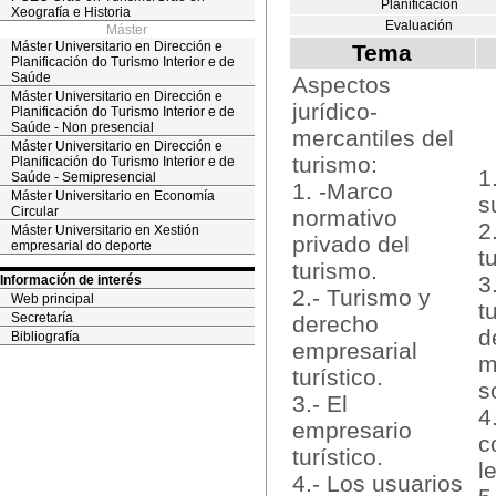
Planificación
Xeografía e Historia
Evaluación
Máster
Máster Universitario en Dirección e
Tema
Planificación do Turismo Interior e de
Saúde
Aspectos
Máster Universitario en Dirección e
jurídico-
Planificación do Turismo Interior e de
Saúde - Non presencial
mercantiles del
Máster Universitario en Dirección e
turismo:
Planificación do Turismo Interior e de
1
Saúde - Semipresencial
1. -Marco
Máster Universitario en Economía
s
Circular
normativo
2
Máster Universitario en Xestión
privado del
empresarial do deporte
t
turismo.
3
Información de interés
2.- Turismo y
Web principal
t
Secretaría
derecho
d
Bibliografía
empresarial
m
turístico.
s
3.- El
4
empresario
c
turístico.
l
4.- Los usuarios