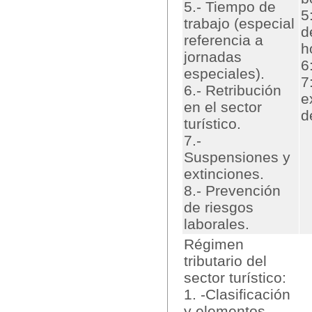
5.- Tiempo de
5
trabajo (especial
d
referencia a
h
jornadas
6
especiales).
7
6.- Retribución
e
en el sector
d
turístico.
7.-
Suspensiones y
extinciones.
8.- Prevención
de riesgos
laborales.
Régimen
tributario del
sector turístico:
1. -Clasificación
y elementos