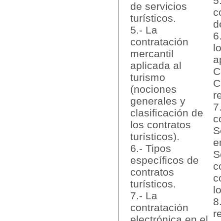
5
de servicios
c
turísticos.
d
5.- La
6
contratación
l
mercantil
a
aplicada al
C
turismo
C
(nociones
r
generales y
7
clasificación de
c
los contratos
S
turísticos).
e
6.- Tipos
S
específicos de
c
contratos
c
turísticos.
l
7.- La
8
contratación
r
electrónica en el