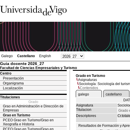
Galego
Castellano
English
Guia docente 2026_27
Facultad de Ciencias Empresariales y Turismo
Centro
Grado en Turismo
Presentación
Asignaturas
Organigrama
Sociología: Sociología del turis
Contenidos
Localización
galego
castellano
Titulaciones
DAT
Grado
Asignatura
Sociolo
Grao en Administración e Dirección de
Titulacion
Empresas
Grado 
Grao en Turismo
Descriptores
Cr.total
PCEO Grao en Turismo/Grao en
Xeografía e Historia
Resultados de Formación y Apre
PCEO Grao en Turismo/Grao en