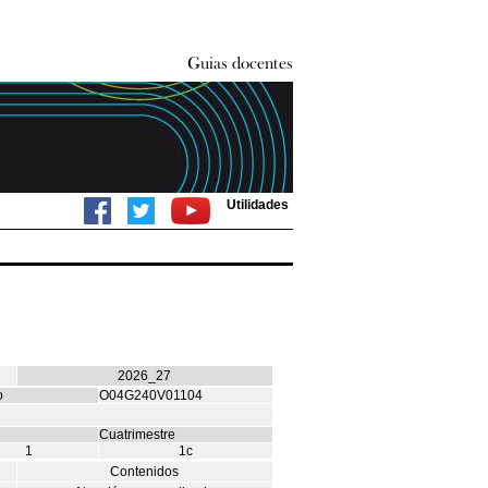
Utilidades
2026_27
o
O04G240V01104
Cuatrimestre
1
1c
Contenidos