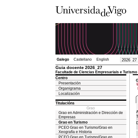
Galego
Castellano
English
Guia docente 2026_27
Facultade de Ciencias Empresariais e Turismo
Centro
G
Presentación
Organigrama
Localización
Titulacións
Grao
A
Grao en Administración e Dirección de
T
Empresas
Grao en Turismo
D
PCEO Grao en Turismo/Grao en
Xeografía e Historia
PCEO Grao en Turismo/Grao en