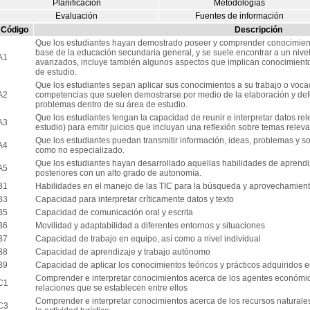
Planificación
Metodologías
Evaluación
Fuentes de información
Código
Descripción
Que los estudiantes hayan demostrado poseer y comprender conocimiento
base de la educación secundaria general, y se suele encontrar a un nivel 
A1
avanzados, incluye también algunos aspectos que implican conocimient
de estudio.
Que los estudiantes sepan aplicar sus conocimientos a su trabajo o voca
A2
competencias que suelen demostrarse por medio de la elaboración y def
problemas dentro de su área de estudio.
Que los estudiantes tengan la capacidad de reunir e interpretar datos r
A3
estudio) para emitir juicios que incluyan una reflexión sobre temas relevant
Que los estudiantes puedan transmitir información, ideas, problemas y so
A4
como no especializado.
Que los estudiantes hayan desarrollado aquellas habilidades de aprend
A5
posteriores con un alto grado de autonomía.
B1
Habilidades en el manejo de las TIC para la búsqueda y aprovechamient
B3
Capacidad para interpretar críticamente datos y texto
B5
Capacidad de comunicación oral y escrita
B6
Movilidad y adaptabilidad a diferentes entornos y situaciones
B7
Capacidad de trabajo en equipo, así como a nivel individual
B8
Capacidad de aprendizaje y trabajo autónomo
B9
Capacidad de aplicar los conocimientos teóricos y prácticos adquiridos
Comprender e interpretar conocimientos acerca de los agentes económico
C1
relaciones que se establecen entre ellos
Comprender e interpretar conocimientos acerca de los recursos naturales
C3