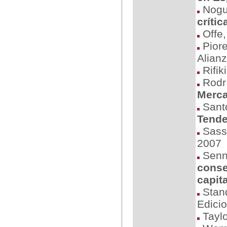
Nogue
crític
Offe,
Piore
Alianz
Rifiki
Rodrí
Merca
Santo
Tende
Sass
2007
Senne
conse
capit
Stand
Edici
Taylo