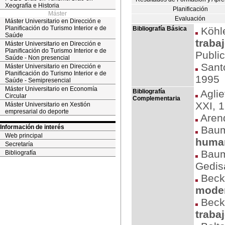
Xeografía e Historia
Planificación
Máster
Evaluación
Máster Universitario en Dirección e
Planificación do Turismo Interior e de
Bibliografía Básica
Köhle
Saúde
traba
Máster Universitario en Dirección e
Planificación do Turismo Interior e de
Public
Saúde - Non presencial
Santo
Máster Universitario en Dirección e
Planificación do Turismo Interior e de
1995
Saúde - Semipresencial
Máster Universitario en Economía
Bibliografía
Aglie
Circular
Complementaria
XXI, 
Máster Universitario en Xestión
empresarial do deporte
Arend
Información de interés
Baum
Web principal
huma
Secretaría
Baum
Bibliografía
Gedis
Beck
moder
Beck
trabaj