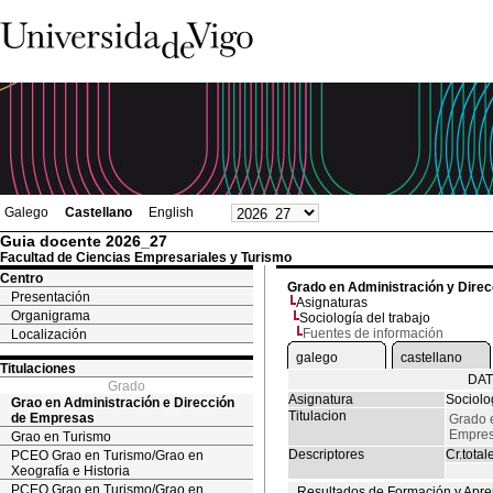
Galego
Castellano
English
Guia docente 2026_27
Facultad de Ciencias Empresariales y Turismo
Centro
Grado en Administración y Dire
Presentación
Asignaturas
Organigrama
Sociología del trabajo
Fuentes de información
Localización
galego
castellano
Titulaciones
DAT
Grado
Asignatura
Sociolo
Grao en Administración e Dirección
Titulacion
de Empresas
Grado e
Empre
Grao en Turismo
Descriptores
Cr.total
PCEO Grao en Turismo/Grao en
Xeografía e Historia
PCEO Grao en Turismo/Grao en
Resultados de Formación y Apre