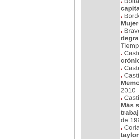
Bolta
capit
Borde
Mujer
Brav
degra
Tiemp
Caste
cróni
Caste
Castil
Memor
2010
Casti
Más s
traba
de 19
Coria
taylo