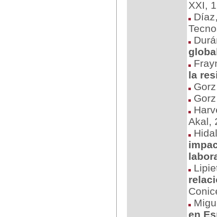
XXI, 
Díaz, 
Tecno
Durán
globa
Frayn
la res
Gorz.
Gorz,
Harve
Akal,
Hidal
impac
labora
Lipie
relac
Conic
Miguel
en Es