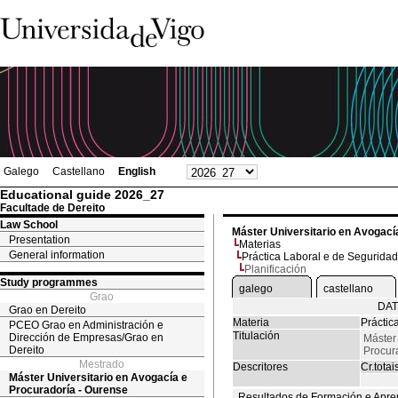
Galego
Castellano
English
Educational guide 2026_27
Facultade de Dereito
Law School
Máster Universitario en Avogací
Presentation
Materias
General information
Práctica Laboral e de Seguridad
Planificación
Study programmes
galego
castellano
Grao
DAT
Grao en Dereito
Materia
Práctic
PCEO Grao en Administración e
Titulación
Dirección de Empresas/Grao en
Máster 
Dereito
Procur
Mestrado
Descritores
Cr.totai
Máster Universitario en Avogacía e
Procuradoría - Ourense
Resultados de Formación e Apre