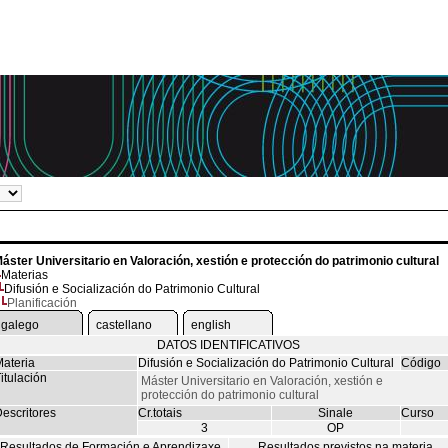
áster Universitario en Valoración, xestión e protección do patrimonio cultural
Materias
Difusión e Socialización do Patrimonio Cultural
Planificación
galego
castellano
english
DATOS IDENTIFICATIVOS
ateria
Difusión e Socialización do Patrimonio Cultural
Código
itulación
Máster Universitario en Valoración, xestión e
protección do patrimonio cultural
escritores
Cr.totais
Sinale
Curso
3
OP
Resultados de Formación e Aprendizaxe
Resultados previstos na materia