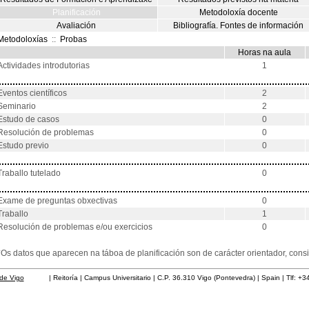
Planificación
Metodoloxía docente
Avaliación
Bibliografía. Fontes de información
Metodoloxías
::
Probas
Horas na aula
Actividades introdutorias
1
Eventos científicos
2
Seminario
2
Estudo de casos
0
Resolución de problemas
0
Estudo previo
0
Traballo tutelado
0
Exame de preguntas obxectivas
0
Traballo
1
Resolución de problemas e/ou exercicios
0
*Os datos que aparecen na táboa de planificación son de carácter orientador, co
de Vigo
| Reitoría | Campus Universitario | C.P. 36.310 Vigo (Pontevedra) | Spain | Tlf: +3