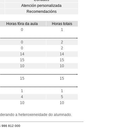
Atención personalizada
Recomendacións
Horas fóra da aula
Horas totais
0
1
0
2
0
2
14
14
15
15
10
10
15
15
1
1
4
5
10
10
nsiderando a heteroxeneidade do alumnado.
4 986 812 000