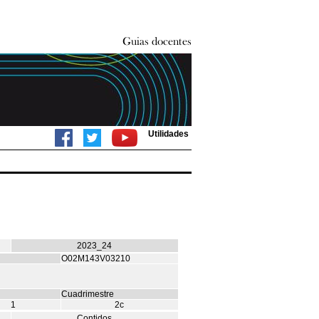
Utilidades
2023_24
O02M143V03210
Cuadrimestre
1
2c
Contidos