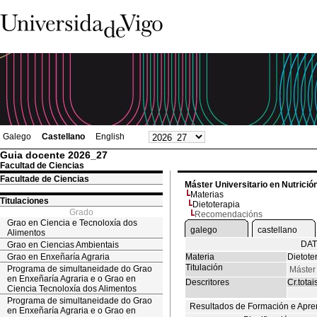
Galego
Castellano
English
Guia docente 2026_27
Facultad de Ciencias
Facultade de Ciencias
Máster Universitario en Nutrició
Materias
Titulaciones
Dietoterapia
Grado
Recomendacións
Grao en Ciencia e Tecnoloxía dos
galego
castellano
Alimentos
DAT
Grao en Ciencias Ambientais
Grao en Enxeñaría Agraria
Materia
Dietote
Titulación
Programa de simultaneidade do Grao
Máster 
en Enxeñaría Agraria e o Grao en
Descritores
Cr.totai
Ciencia Tecnoloxía dos Alimentos
Programa de simultaneidade do Grao
Resultados de Formación e Apre
en Enxeñaría Agraria e o Grao en