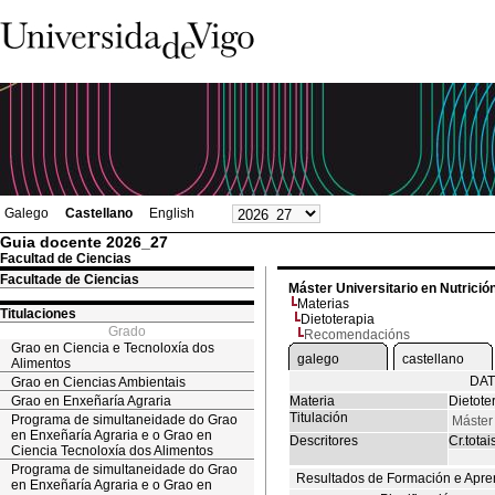
Galego
Castellano
English
Guia docente 2026_27
Facultad de Ciencias
Facultade de Ciencias
Máster Universitario en Nutrició
Materias
Titulaciones
Dietoterapia
Grado
Recomendacións
Grao en Ciencia e Tecnoloxía dos
galego
castellano
Alimentos
DAT
Grao en Ciencias Ambientais
Grao en Enxeñaría Agraria
Materia
Dietote
Titulación
Programa de simultaneidade do Grao
Máster 
en Enxeñaría Agraria e o Grao en
Descritores
Cr.totai
Ciencia Tecnoloxía dos Alimentos
Programa de simultaneidade do Grao
Resultados de Formación e Apre
en Enxeñaría Agraria e o Grao en