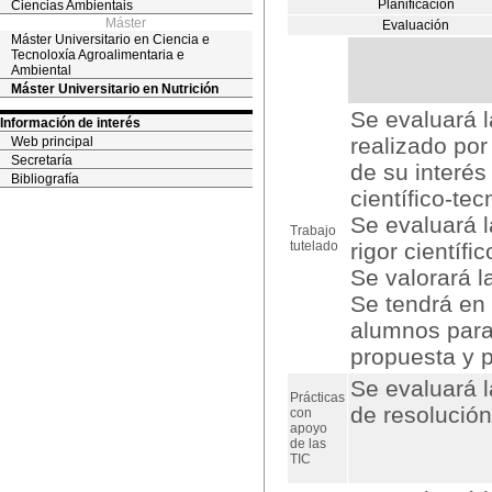
Planificación
Ciencias Ambientais
Máster
Evaluación
Máster Universitario en Ciencia e
Tecnoloxía Agroalimentaria e
Ambiental
Máster Universitario en Nutrición
Se evaluará l
Información de interés
realizado por
Web principal
Secretaría
de su interés
Bibliografía
científico-tec
Se evaluará l
Trabajo
tutelado
rigor científi
Se valorará l
Se tendrá en
alumnos para 
propuesta y p
Se evaluará l
Prácticas
de resolución
con
apoyo
de las
TIC