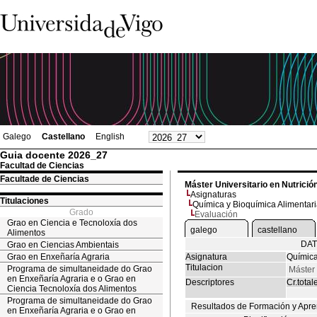
Galego
Castellano
English
Guia docente 2026_27
Facultad de Ciencias
Facultade de Ciencias
Máster Universitario en Nutrició
Asignaturas
Titulaciones
Química y Bioquímica Alimentar
Grado
Evaluación
Grao en Ciencia e Tecnoloxía dos
galego
castellano
Alimentos
DAT
Grao en Ciencias Ambientais
Grao en Enxeñaría Agraria
Asignatura
Química
Titulacion
Programa de simultaneidade do Grao
Máster 
en Enxeñaría Agraria e o Grao en
Descriptores
Cr.total
Ciencia Tecnoloxía dos Alimentos
Programa de simultaneidade do Grao
Resultados de Formación y Apre
en Enxeñaría Agraria e o Grao en