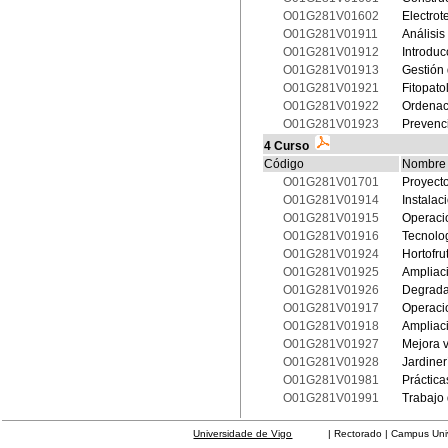
O01G281V01602
Electrot
O01G281V01911
Análisis
O01G281V01912
Introduc
O01G281V01913
Gestión 
O01G281V01921
Fitopato
O01G281V01922
Ordenaci
O01G281V01923
Prevenci
4 Curso
Código
Nombre
O01G281V01701
Proyect
O01G281V01914
Instalac
O01G281V01915
Operaci
O01G281V01916
Tecnolog
O01G281V01924
Hortofru
O01G281V01925
Ampliaci
O01G281V01926
Degrada
O01G281V01917
Operacio
O01G281V01918
Ampliaci
O01G281V01927
Mejora 
O01G281V01928
Jardiner
O01G281V01981
Práctica
O01G281V01991
Trabajo
Universidade de Vigo
| Rectorado | Campus Universit