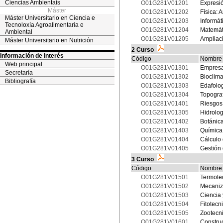
Ciencias Ambientais
O01G281V01201
Expresió
Máster
O01G281V01202
Física: 
Máster Universitario en Ciencia e
O01G281V01203
Informát
Tecnoloxía Agroalimentaria e
O01G281V01204
Matemát
Ambiental
O01G281V01205
Ampliac
Máster Universitario en Nutrición
2 Curso
Información de interés
Código
Nombre
Web principal
O01G281V01301
Empresa
Secretaría
O01G281V01302
Bioclima
Bibliografía
O01G281V01303
Edafolo
O01G281V01304
Topogra
O01G281V01401
Riesgos 
O01G281V01305
Hidrolog
O01G281V01402
Botánic
O01G281V01403
Química 
O01G281V01404
Cálculo 
O01G281V01405
Gestión 
3 Curso
Código
Nombre
O01G281V01501
Termote
O01G281V01502
Mecaniz
O01G281V01503
Ciencia 
O01G281V01504
Fitotecn
O01G281V01505
Zootecn
O01G281V01601
Construc