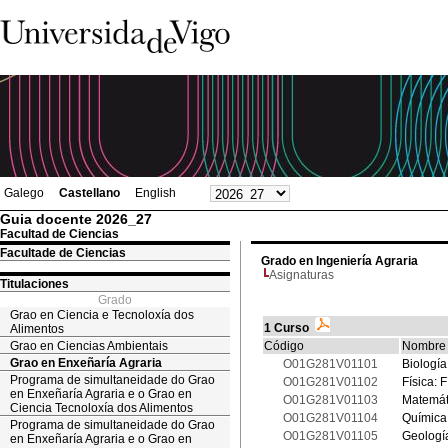
Galego
Castellano
English
Guia docente 2026_27
Facultad de Ciencias
Facultade de Ciencias
Grado en Ingeniería Agraria
Asignaturas
Titulaciones
Grado
Grao en Ciencia e Tecnoloxía dos
1 Curso
Alimentos
Grao en Ciencias Ambientais
Código
Nombre
Grao en Enxeñaría Agraria
O01G281V01101
Biología
Programa de simultaneidade do Grao
O01G281V01102
Física: F
en Enxeñaría Agraria e o Grao en
O01G281V01103
Matemát
Ciencia Tecnoloxía dos Alimentos
O01G281V01104
Química
Programa de simultaneidade do Grao
O01G281V01105
Geologí
en Enxeñaría Agraria e o Grao en