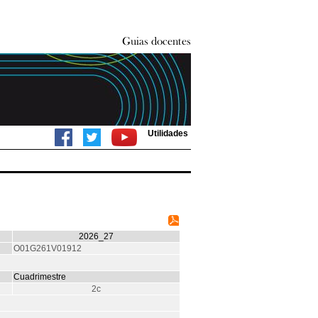
Utilidades
2026_27
O01G261V01912
Cuadrimestre
2c