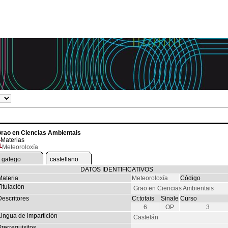
rao en Ciencias Ambientais
Materias
Meteoroloxía
galego
castellano
DATOS IDENTIFICATIVOS
Materia
Meteoroloxía
Código
itulación
Grao en Ciencias Ambientais
Descritores
Cr.totais
Sinale
Curso
6
OP
3
Lingua de impartición
Castelán
rerrequisitos