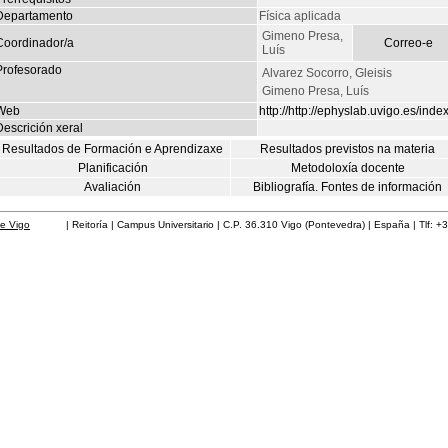
Departamento
Física aplicada
Gimeno Presa,
Coordinador/a
Correo-e
Luís
Profesorado
Alvarez Socorro, Gleisis
Gimeno Presa, Luís
Web
http://http://ephyslab.uvigo.es/inde
escrición xeral
Resultados de Formación e Aprendizaxe
Resultados previstos na materia
Planificación
Metodoloxía docente
Avaliación
Bibliografía. Fontes de información
de Vigo
| Reitoría | Campus Universitario | C.P. 36.310 Vigo (Pontevedra) | España | Tlf: +