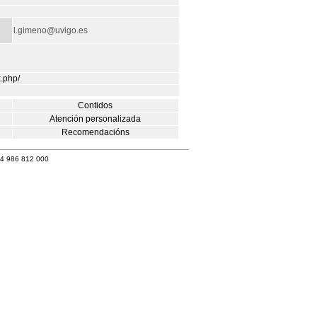
l.gimeno@uvigo.es
x.php/
Contidos
Atención personalizada
Recomendacións
34 986 812 000