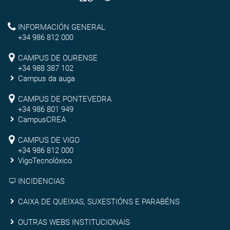
de
Reitoría
INFORMACIÓN GENERAL
Vigo
+34 986 812 000
Campus
CAMPUS DE OURENSE
+34 988 387 102
de
Campus da auga
Ourense
Campus
CAMPUS DE PONTEVEDRA
+34 986 801 949
de
CampusCREA
Campus
Pontevedra
CAMPUS DE VIGO
de
+34 986 812 000
VigoTecnolóxico
Vigo
INCIDENCIAS
Caixa
CAIXA DE QUEIXAS, SUXESTIÓNS E PARABÉNS
de
Outras
OUTRAS WEBS INSTITUCIONAIS