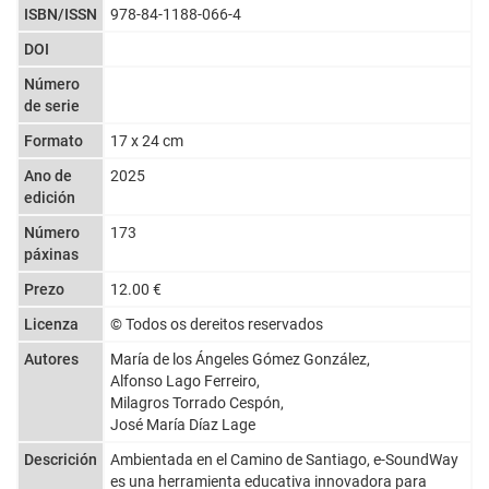
ISBN/ISSN
978-84-1188-066-4
DOI
Número
de serie
Formato
17 x 24 cm
Ano de
2025
edición
Número
173
páxinas
Prezo
12.00 €
Licenza
© Todos os dereitos reservados
Autores
María de los Ángeles Gómez González,
Alfonso Lago Ferreiro,
Milagros Torrado Cespón,
José María Díaz Lage
Descrición
Ambientada en el Camino de Santiago, e-SoundWay
es una herramienta educativa innovadora para