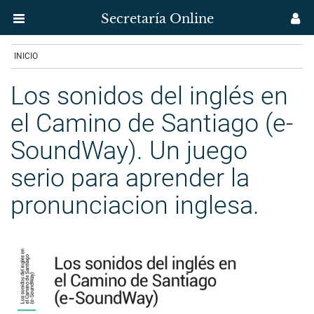
Secretaría Online
Menú
M
aplicación
us
Ir
INICIO
Secretaría
o
contido
Los sonidos del inglés en
Uvigo
principal
el Camino de Santiago (e-
SoundWay). Un juego
serio para aprender la
pronunciacion inglesa.