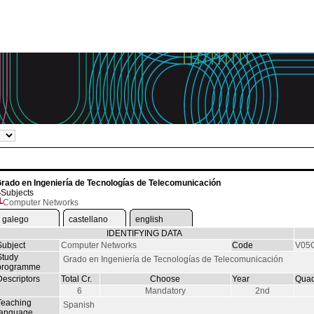
rado en Ingeniería de Tecnologías de Telecomunicación
Subjects
Computer Networks
galego
castellano
english
IDENTIFYING DATA
Subject
Computer Networks
Code
V05
Study
Grado en Ingeniería de Tecnologías de Telecomunicación
programme
Descriptors
Total Cr.
Choose
Year
Quad
6
Mandatory
2nd
Teaching
Spanish
language