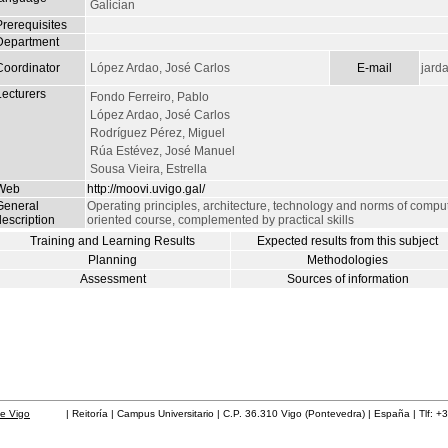
Galician
Prerequisites
Department
Coordinator
López Ardao, José Carlos
E-mail
jard
Lecturers
Fondo Ferreiro, Pablo
López Ardao, José Carlos
Rodríguez Pérez, Miguel
Rúa Estévez, José Manuel
Sousa Vieira, Estrella
Web
http://moovi.uvigo.gal/
General
Operating principles, architecture, technology and norms of compute
escription
oriented course, complemented by practical skills
Training and Learning Results
Expected results from this subject
Planning
Methodologies
Assessment
Sources of information
de Vigo
| Reitoría | Campus Universitario | C.P. 36.310 Vigo (Pontevedra) | España | Tlf: +