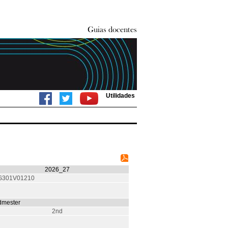
Utilidades
2026_27
G301V01210
mester
2nd