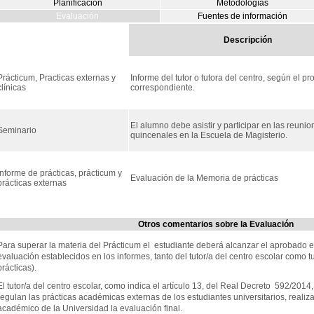
Planificación
Metodologías
Evaluación
Fuentes de información
Descripción
Prácticum, Practicas externas y
Informe del tutor o tutora del centro, según el pr
clínicas
correspondiente.
El alumno debe asistir y participar en las reunio
Seminario
quincenales en la Escuela de Magisterio.
Informe de prácticas, prácticum y
Evaluación de la Memoria de prácticas
prácticas externas
Otros comentarios sobre la Evaluación
Para superar la materia del Prácticum el estudiante deberá alcanzar el aprobado e
evaluación establecidos en los informes, tanto del tutor/a del centro escolar como
prácticas).
El tutor/a del centro escolar, como indica el artículo 13, del Real Decreto 592/2014,
regulan las prácticas académicas externas de los estudiantes universitarios, realizará
académico de la Universidad la evaluación final.