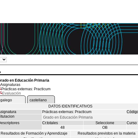
o
rado en Educación Primaria
Asignaturas
Prácticas externas: Practicum
Evaluación
galego
castellano
DATOS IDENTIFICATIVOS
signatura
Prácticas externas: Practicum
Códig
itulacion
Grado en Educación Primaria
escriptores
Cr.totales
Seleccione
Curso
48
OB
Resultados de Formación y Aprendizaje
Resultados previstos en la materia