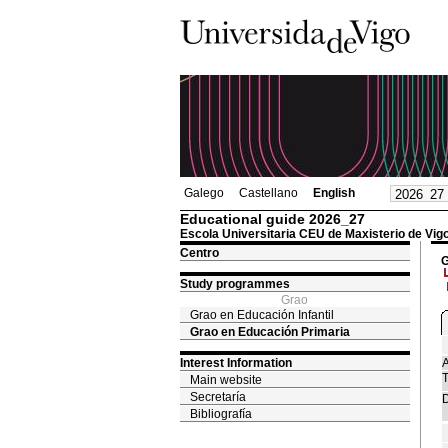
Galego
Castellano
English
Educational guide 2026_27
Escola Universitaria CEU de Maxisterio de Vig
Centro
G
Study programmes
Grao
Grao en Educación Infantil
Grao en Educación Primaria
Interest Information
A
T
Main website
Secretaría
D
Bibliografía