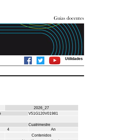
Utilidades
2026_27
o
V51G120V01981
Cuatrimestre
4
An
Contenidos