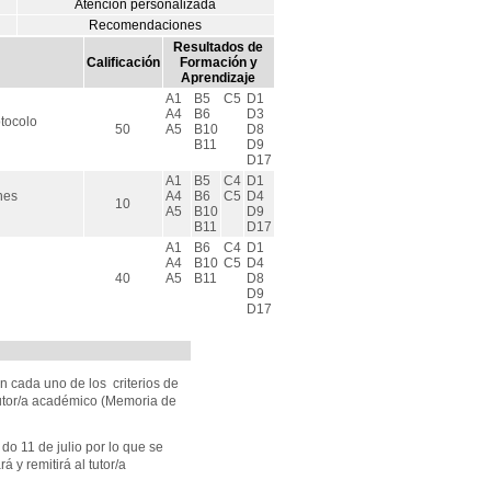
Atención personalizada
Recomendaciones
Resultados de
Calificación
Formación y
Aprendizaje
A1
B5
C5
D1
A4
B6
D3
otocolo
50
A5
B10
D8
B11
D9
D17
A1
B5
C4
D1
nes
A4
B6
C5
D4
10
A5
B10
D9
B11
D17
A1
B6
C4
D1
A4
B10
C5
D4
40
A5
B11
D8
D9
D17
n cada uno de los criterios de
 tutor/a académico (Memoria de
 do 11 de julio por lo que se
 y remitirá al tutor/a