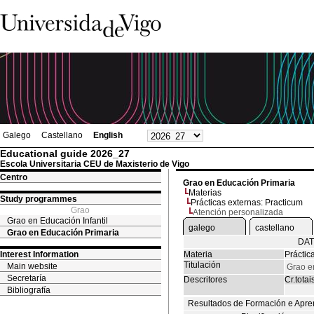
Galego
Castellano
English
Educational guide 2026_27
Escola Universitaria CEU de Maxisterio de Vigo
Centro
Grao en Educación Primaria
Materias
Study programmes
Prácticas externas: Practicum
Grao
Atención personalizada
Grao en Educación Infantil
galego
castellano
Grao en Educación Primaria
DAT
Interest Information
Materia
Práctic
Titulación
Main website
Grao e
Secretaría
Descritores
Cr.totai
Bibliografía
Resultados de Formación e Apre