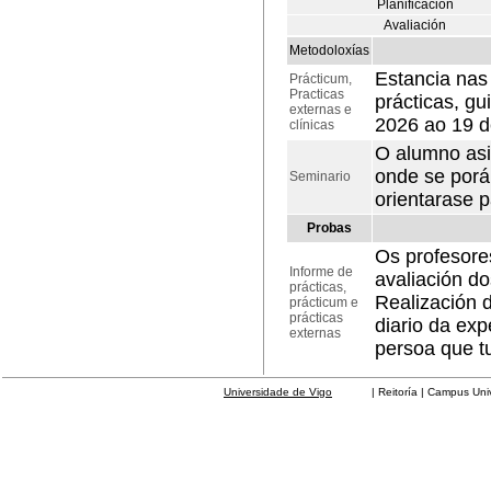
Planificación
Avaliación
Metodoloxías
Estancia nas
Prácticum,
Practicas
prácticas, gu
externas e
2026 ao 19 d
clínicas
O alumno asis
onde se porá
Seminario
orientarase 
Probas
Os profesores
Informe de
avaliación do
prácticas,
Realización 
prácticum e
prácticas
diario da exp
externas
persoa que tu
Universidade de Vigo
| Reitoría | Campus Universit