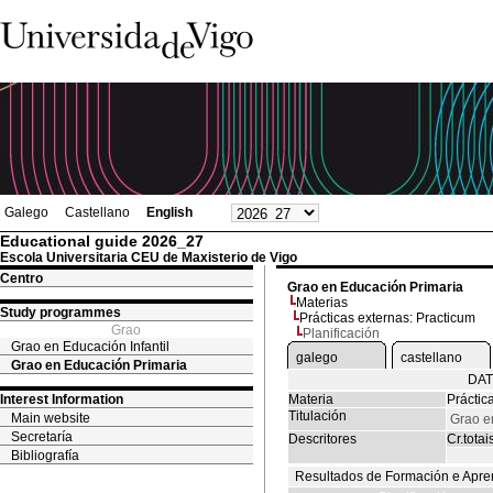
Galego
Castellano
English
Educational guide 2026_27
Escola Universitaria CEU de Maxisterio de Vigo
Centro
Grao en Educación Primaria
Materias
Study programmes
Prácticas externas: Practicum
Grao
Planificación
Grao en Educación Infantil
galego
castellano
Grao en Educación Primaria
DAT
Interest Information
Materia
Práctic
Titulación
Main website
Grao e
Secretaría
Descritores
Cr.totai
Bibliografía
Resultados de Formación e Apre