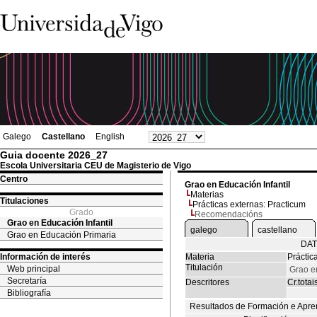
Galego
Castellano
English
Guia docente 2026_27
Escola Universitaria CEU de Magisterio de Vigo
Centro
Grao en Educación Infantil
Materias
Titulaciones
Prácticas externas: Practicum
Grado
Recomendacións
Grao en Educación Infantil
galego
castellano
Grao en Educación Primaria
DAT
Información de interés
Materia
Práctic
Titulación
Web principal
Grao en
Secretaría
Descritores
Cr.totai
Bibliografía
Resultados de Formación e Apre